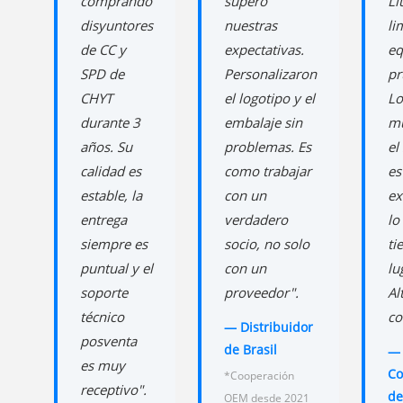
comprando
superó
Li
disyuntores
nuestras
li
de CC y
expectativas.
eq
SPD de
Personalizaron
pr
CHYT
el logotipo y el
Lo
durante 3
embalaje sin
mu
años. Su
problemas. Es
el
calidad es
como trabajar
es
estable, la
con un
ex
entrega
verdadero
lo
siempre es
socio, no solo
ti
puntual y el
con un
lu
soporte
proveedor".
Al
técnico
co
— Distribuidor
posventa
de Brasil
—
es muy
Co
*Cooperación
receptivo".
de
OEM desde 2021