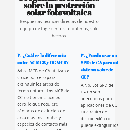
sobre la protección
solar fotovoltaica
Respuestas técnicas directas de nuestro
equipo de ingeniería: sin tonterías, solo
hechos.
P: ¿Cuál es la diferencia
P: ¿Puedo usar un
entre AC MCB y DC MCB?
SPD de CA para mi
sistema solar de
A:
Los MCB de CA utilizan el
CC?
cruce por cero para
extinguir los arcos de
A:
No. Los SPD de
forma natural. Los MCB de
CA no son
CC no tienen cruce por
adecuados para
cero, lo que requiere
aplicaciones de CC:
cámaras de extinción de
su circuito de
arco más resistentes y
desconexión no
espacios de contacto más
puede extinguir los