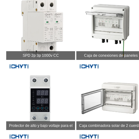
SPD 2p 3p 1000v CC
Caja de conexiones de paneles
solares
Protector de alto y bajo voltaje para el
Caja combinadora solar de 2 cuerd
hogar