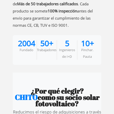
de
Más de 50 trabajadores calificados
. Cada
producto se somete
100% inspección
antes del
envío para garantizar el cumplimiento de las
normas CE, CB, TUV e ISO 9001.
2004
50+
5
10+
Fundado
Trabajadores
Ingenieros
Pinchar.
de I+D
Pauta
¿Por qué elegir?
CHITO
como su socio solar
fotovoltaico?
Reducimos el riesgo de adquisiciones a través