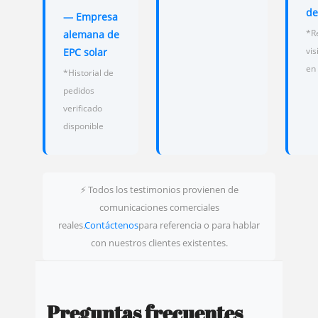
de
— Empresa
*R
alemana de
vis
EPC solar
en
*Historial de
pedidos
verificado
disponible
⚡ Todos los testimonios provienen de
comunicaciones comerciales
reales.
Contáctenos
para referencia o para hablar
con nuestros clientes existentes.
Preguntas frecuentes