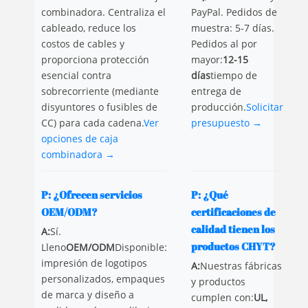
combinadora. Centraliza el
PayPal. Pedidos de
cableado, reduce los
muestra: 5-7 días.
costos de cables y
Pedidos al por
proporciona protección
mayor:
12-15
esencial contra
días
tiempo de
sobrecorriente (mediante
entrega de
disyuntores o fusibles de
producción.
Solicitar
CC) para cada cadena.
Ver
presupuesto →
opciones de caja
combinadora →
P: ¿Ofrecen servicios
P: ¿Qué
OEM/ODM?
certificaciones de
calidad tienen los
A:
Sí.
productos CHYT?
Lleno
OEM/ODM
Disponible:
impresión de logotipos
A:
Nuestras fábricas
personalizados, empaques
y productos
de marca y diseño a
cumplen con:
UL,