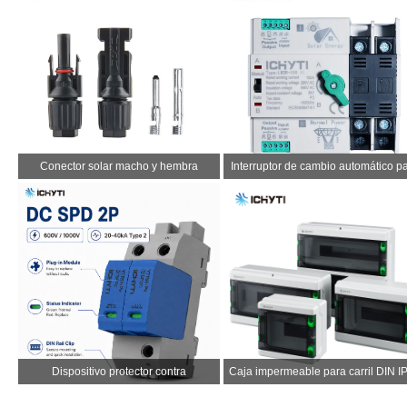
Conector solar macho y hembra
Interruptor de cambio automático p
inversor
Dispositivo protector contra
Caja impermeable para carril DIN I
sobretensiones CC 20-40KA 2P
de 2 a 39 vías
600VDC CE