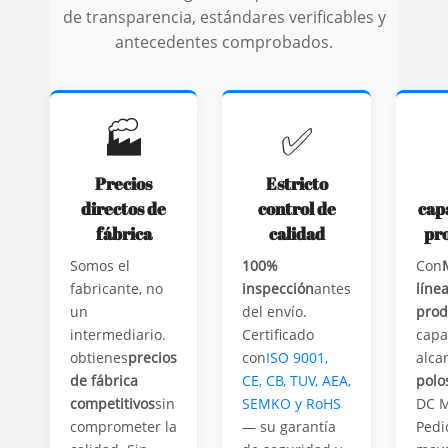
de transparencia, estándares verificables y
antecedentes comprobados.
🏭
✅
Precios
Estricto
directos de
control de
cap
fábrica
calidad
pr
Somos el
100%
Con
fabricante, no
inspección
antes
líne
un
del envío.
prod
intermediario.
Certificado
capa
obtienes
precios
con
ISO 9001,
alca
de fábrica
CE, CB, TUV, AEA,
polo
competitivos
sin
SEMKO y RoHS
DC 
comprometer la
— su garantía
Pedi