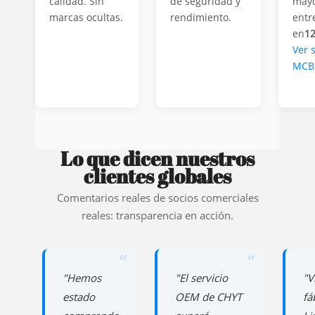
calidad. Sin
de seguridad y
may
marcas ocultas.
rendimiento.
entr
en
12
Ver 
MCB
Lo que dicen nuestros
clientes globales
Comentarios reales de socios comerciales
reales: transparencia en acción.
“
“
"Hemos
"El servicio
"V
estado
OEM de CHYT
fá