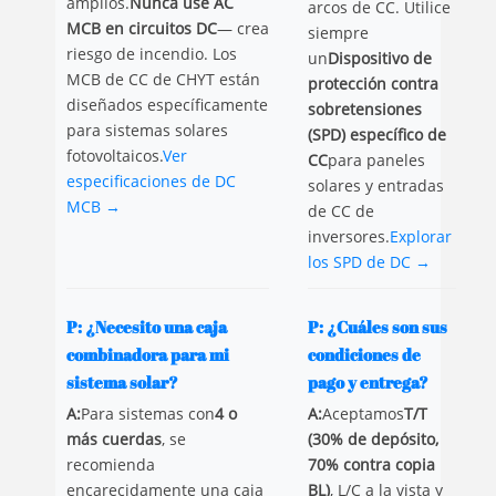
amplios.
Nunca use AC
arcos de CC. Utilice
MCB en circuitos DC
— crea
siempre
riesgo de incendio. Los
un
Dispositivo de
MCB de CC de CHYT están
protección contra
diseñados específicamente
sobretensiones
para sistemas solares
(SPD) específico de
fotovoltaicos.
Ver
CC
para paneles
especificaciones de DC
solares y entradas
MCB →
de CC de
inversores.
Explorar
los SPD de DC →
P: ¿Necesito una caja
P: ¿Cuáles son sus
combinadora para mi
condiciones de
sistema solar?
pago y entrega?
A:
Para sistemas con
4 o
A:
Aceptamos
T/T
más cuerdas
, se
(30% de depósito,
recomienda
70% contra copia
encarecidamente una caja
BL)
, L/C a la vista y